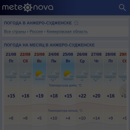
ПОГОДА В АНЖЕРО-СУДЖЕНСКЕ
Все страны
›
Россия
›
Кемеровская область
ПОГОДА НА МЕСЯЦ В АНЖЕРО-СУДЖЕНСКЕ
21/08
22/08
23/08
24/08
25/08
26/08
27/08
28/08
29/08
Пт
Сб
Вс
Пн
Вт
Ср
Чт
Пт
Сб
Температура днём, °C
+15
+16
+19
+18
+15
+22
+20
+16
+14
Температура ночью, °C
+8
+8
+5
+10
+4
+10
+14
+9
+9