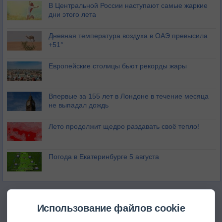
В Центральной России наступают самые жаркие
дни этого лета
Дневная температура воздуха в ОАЭ превысила
+51°
Европейские столицы бьют рекорды жары
Впервые за 155 лет в Лондоне в течение месяца
не выпадал дождь
Лето продолжит щедро раздавать своё тепло!
Погода в Екатеринбурге 5 августа
Использование файлов cookie