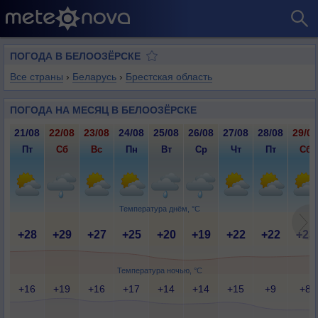
ПОГОДА В БЕЛООЗЁРСКЕ
Все страны
›
Беларусь
›
Брестская область
ПОГОДА НА МЕСЯЦ В БЕЛООЗЁРСКЕ
21/08
22/08
23/08
24/08
25/08
26/08
27/08
28/08
29/08
Пт
Сб
Вс
Пн
Вт
Ср
Чт
Пт
Сб
Температура днём, °C
+28
+29
+27
+25
+20
+19
+22
+22
+23
Температура ночью, °C
+16
+19
+16
+17
+14
+14
+15
+9
+8