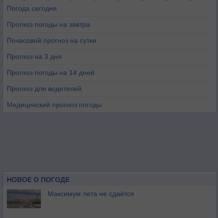
Погода сегодня
Error in
Прогноз погоды на завтра
Error in
Error in
Error in
Error in
Error in
Error in
Err
Почасовой прогноз на сутки
month
month
month
month
month
month
month
mo
Прогноз на 3 дня
Прогноз погоды на 14 дней
data:
data:
data:
data:
data:
data:
data:
da
Прогноз для водителей
Медицинский прогноз погоды
MNSD0
MNSD1
MNSD2
MNSD3
MNSD4
MNSD5
MNSD6
MN
Error in
Error in
Error in
Error in
Error in
Error in
Error in
Error in
Error
month
month
month
month
month
month
month
month
mon
data:
data:
data:
data:
data:
data:
data:
data:
dat
НОВОЕ О ПОГОДЕ
Максимум лета не сдаётся
MNSN0
MNSN1
MNSN2
MNSN3
MNSN4
MNSN5
MNSN6
MNSN7
MNS