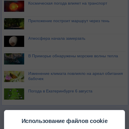
Космическая погода влияет на транспорт
Приложение построит маршрут через тень
Атмосфера начала замерзать
В Приморье обнаружены морские волны тепла
Изменение климата повлияло на ареал обитания
бабочек
Погода в Екатеринбурге 6 августа
Использование файлов cookie