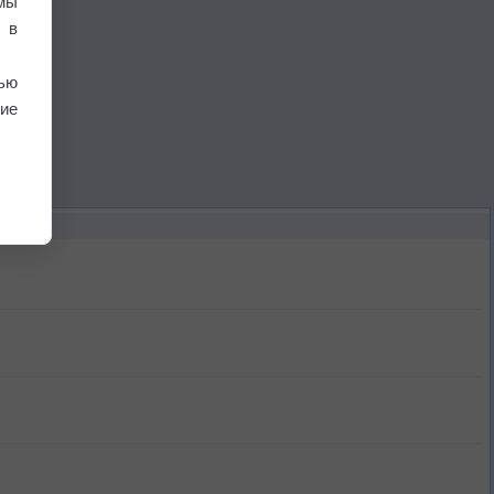
мы
 в
ью
ие