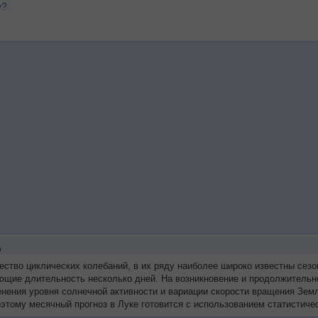
у?
Ц
во циклических колебаний, в их ряду наиболее широко известны сезон
ющие длительность несколько дней. На возникновение и продолжительн
менения уровня солнечной активности и вариации скорости вращения Зе
этому месячный прогноз в Луке готовится с использованием статистиче