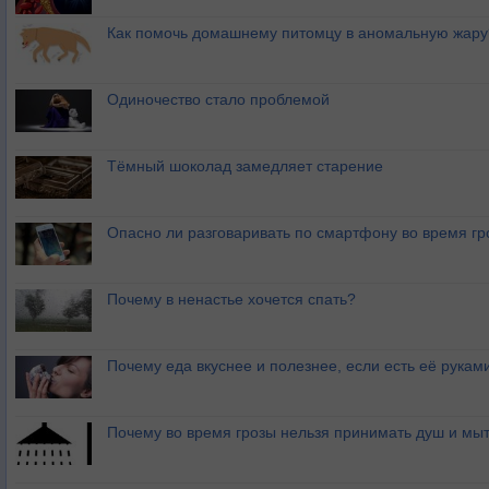
Как помочь домашнему питомцу в аномальную жару
Одиночество стало проблемой
Тёмный шоколад замедляет старение
Опасно ли разговаривать по смартфону во время гр
Почему в ненастье хочется спать?
Почему еда вкуснее и полезнее, если есть её рукам
Почему во время грозы нельзя принимать душ и мыт