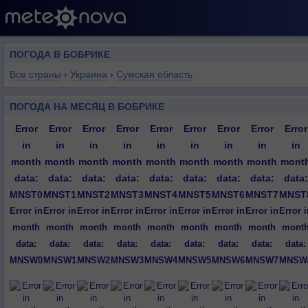
ПОГОДА В БОБРИКЕ
Все страны
›
Украина
›
Сумская область
ПОГОДА НА МЕСЯЦ В БОБРИКЕ
Error
Error
Error
Error
Error
Error
Error
Error
Error
in
in
in
in
in
in
in
in
in
month
month
month
month
month
month
month
month
mont
data:
data:
data:
data:
data:
data:
data:
data:
data:
MNST0
MNST1
MNST2
MNST3
MNST4
MNST5
MNST6
MNST7
MNST
Error in
Error in
Error in
Error in
Error in
Error in
Error in
Error in
Error i
month
month
month
month
month
month
month
month
mont
data:
data:
data:
data:
data:
data:
data:
data:
data:
MNSW0
MNSW1
MNSW2
MNSW3
MNSW4
MNSW5
MNSW6
MNSW7
MNSW