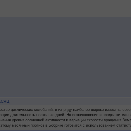
ЕСЯЦ
во циклических колебаний, в их ряду наиболее широко известны сезон
ющие длительность несколько дней. На возникновение и продолжительн
менения уровня солнечной активности и вариации скорости вращения Зе
этому месячный прогноз в Бобрике готовится с использованием статист