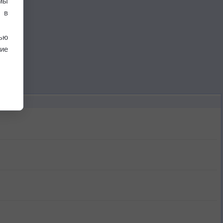
мы
 в
ью
ие