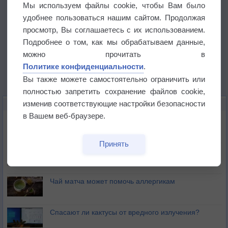
Мы используем файлы cookie, чтобы Вам было
удобнее пользоваться нашим сайтом. Продолжая
просмотр, Вы соглашаетесь с их использованием.
Подробнее о том, как мы обрабатываем данные,
можно прочитать в
Политике конфиденциальности
.
Вы также можете самостоятельно ограничить или
полностью запретить сохранение файлов cookie,
изменив соответствующие настройки безопасности
ЭТО ИНТЕРЕСНО
в Вашем веб-браузере.
Почему северный загар цветом отличается от
южного?
Принять
Букет сирени вреден для здоровья
Чай матча может помочь аллергикам
Спасают ли кактусы от вредного излучения?