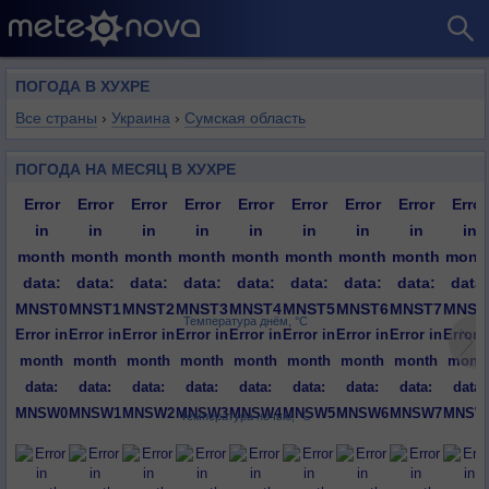
ПОГОДА В ХУХРЕ
Все страны
›
Украина
›
Сумская область
ПОГОДА НА МЕСЯЦ В ХУХРЕ
Error
Error
Error
Error
Error
Error
Error
Error
Error
in
in
in
in
in
in
in
in
in
month
month
month
month
month
month
month
month
mont
data:
data:
data:
data:
data:
data:
data:
data:
data:
MNST0
MNST1
MNST2
MNST3
MNST4
MNST5
MNST6
MNST7
MNST
Температура днём, °C
Error in
Error in
Error in
Error in
Error in
Error in
Error in
Error in
Error i
month
month
month
month
month
month
month
month
mont
data:
data:
data:
data:
data:
data:
data:
data:
data:
MNSW0
MNSW1
MNSW2
MNSW3
MNSW4
MNSW5
MNSW6
MNSW7
MNSW
Температура ночью, °C