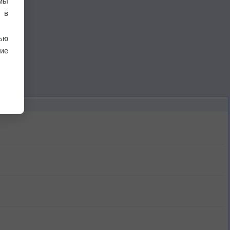
мы
 в
ью
ие