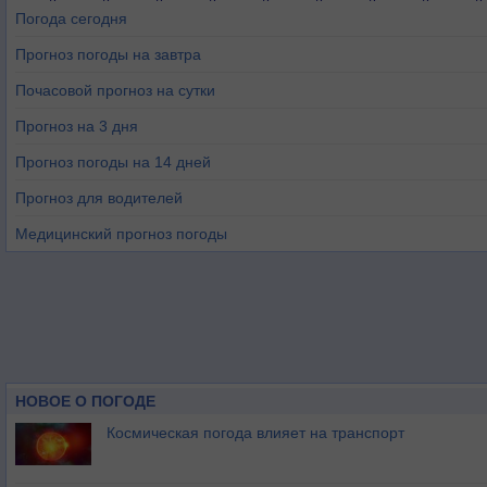
Погода сегодня
Error in
Прогноз погоды на завтра
Error in
Error in
Error in
Error in
Error in
Error in
Err
Почасовой прогноз на сутки
month
month
month
month
month
month
month
mo
Прогноз на 3 дня
Прогноз погоды на 14 дней
data:
data:
data:
data:
data:
data:
data:
da
Прогноз для водителей
Медицинский прогноз погоды
MNSD0
MNSD1
MNSD2
MNSD3
MNSD4
MNSD5
MNSD6
MN
Error in
Error in
Error in
Error in
Error in
Error in
Error in
Error in
Error
month
month
month
month
month
month
month
month
mon
data:
data:
data:
data:
data:
data:
data:
data:
dat
НОВОЕ О ПОГОДЕ
Космическая погода влияет на транспорт
MNSN0
MNSN1
MNSN2
MNSN3
MNSN4
MNSN5
MNSN6
MNSN7
MNS