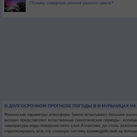
Почему северные сияния разного цвета?
О ДОЛГОСРОЧНОМ ПРОГНОЗЕ ПОГОДЫ В В МУЛЬЧИЦАХ НА
Физические параметры атмосферы Земли испытывают большое количес
интерес представляют естественные синоптические периоды - колеба
температуры воды поверхностного слоя Атлантики, до столь экзотиче
спрогнозировать всю эту сложную систему взаимодействий на большо