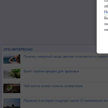
с
о
П
В
з
на
ЭТО ИНТЕРЕСНО
Почему северный загар цветом отличается от южно
Букет сирени вреден для здоровья
Чай матча может помочь аллергикам
Первому в истории поцелую около 17 миллионов ле