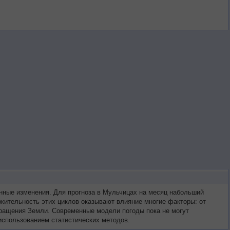
нные изменения. Для прогноза в Мульчицах на месяц набольший
жительность этих циклов оказывают влияние многие факторы: от
 вращения Земли. Современные модели погоды пока не могут
использованием статистических методов.