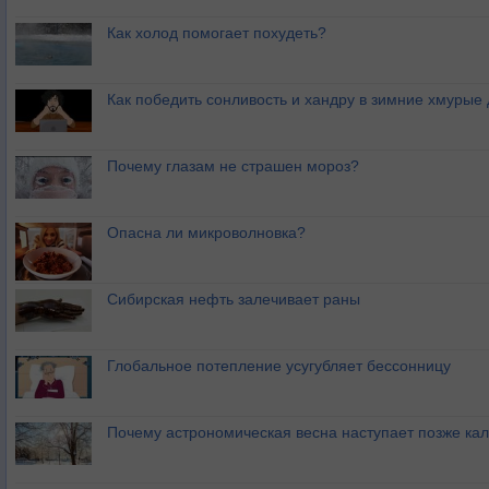
Как холод помогает похудеть?
Как победить сонливость и хандру в зимние хмурые
Почему глазам не страшен мороз?
Опасна ли микроволновка?
Сибирская нефть залечивает раны
Глобальное потепление усугубляет бессонницу
Почему астрономическая весна наступает позже ка