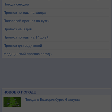
Погода сегодня
Error in
Прогноз погоды на завтра
Error in
Error in
Error in
Error in
Error in
Error in
Err
Почасовой прогноз на сутки
month
month
month
month
month
month
month
mo
Прогноз на 3 дня
Прогноз погоды на 14 дней
data:
data:
data:
data:
data:
data:
data:
da
Прогноз для водителей
Медицинский прогноз погоды
MNSD0
MNSD1
MNSD2
MNSD3
MNSD4
MNSD5
MNSD6
MN
Error in
Error in
Error in
Error in
Error in
Error in
Error in
Error in
Error
month
month
month
month
month
month
month
month
mon
data:
data:
data:
data:
data:
data:
data:
data:
dat
НОВОЕ О ПОГОДЕ
Погода в Екатеринбурге 6 августа
MNSN0
MNSN1
MNSN2
MNSN3
MNSN4
MNSN5
MNSN6
MNSN7
MNS