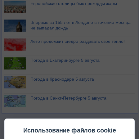
Европейские столицы бьют рекорды жары
Впервые за 155 лет в Лондоне в течение месяца
не выпадал дождь
Лето продолжит щедро раздавать своё тепло!
Погода в Екатеринбурге 5 августа
Погода в Краснодаре 5 августа
Погода в Санкт-Петербурге 5 августа
Использование файлов cookie