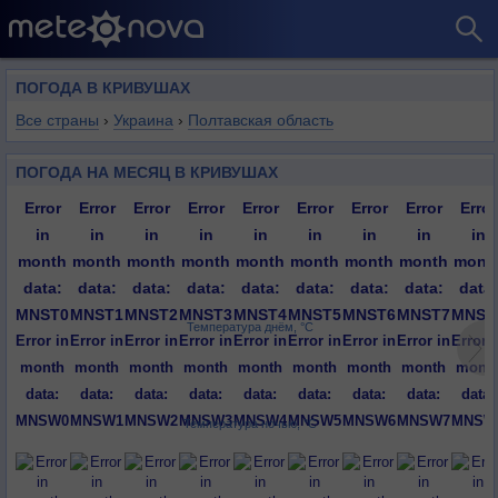
ПОГОДА В КРИВУШАХ
Все страны
›
Украина
›
Полтавская область
ПОГОДА НА МЕСЯЦ В КРИВУШАХ
Error
Error
Error
Error
Error
Error
Error
Error
Error
in
in
in
in
in
in
in
in
in
month
month
month
month
month
month
month
month
mont
data:
data:
data:
data:
data:
data:
data:
data:
data:
MNST0
MNST1
MNST2
MNST3
MNST4
MNST5
MNST6
MNST7
MNST
Температура днём, °C
Error in
Error in
Error in
Error in
Error in
Error in
Error in
Error in
Error i
month
month
month
month
month
month
month
month
mont
data:
data:
data:
data:
data:
data:
data:
data:
data:
MNSW0
MNSW1
MNSW2
MNSW3
MNSW4
MNSW5
MNSW6
MNSW7
MNSW
Температура ночью, °C