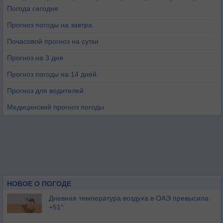
Погода сегодня
Error in
Прогноз погоды на завтра
Error in
Error in
Error in
Error in
Error in
Error in
Err
Почасовой прогноз на сутки
month
month
month
month
month
month
month
mo
Прогноз на 3 дня
Прогноз погоды на 14 дней
data:
data:
data:
data:
data:
data:
data:
da
Прогноз для водителей
Медицинский прогноз погоды
MNSD0
MNSD1
MNSD2
MNSD3
MNSD4
MNSD5
MNSD6
MN
Error in
Error in
Error in
Error in
Error in
Error in
Error in
Error in
Error
month
month
month
month
month
month
month
month
mon
data:
data:
data:
data:
data:
data:
data:
data:
dat
НОВОЕ О ПОГОДЕ
Дневная температура воздуха в ОАЭ превысила
MNSN0
MNSN1
MNSN2
MNSN3
MNSN4
MNSN5
MNSN6
MNSN7
MNS
+51°