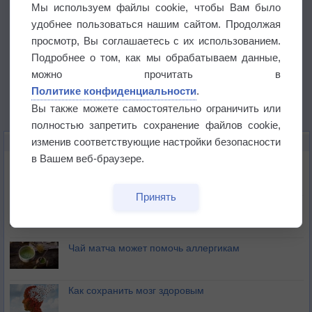
Мы используем файлы cookie, чтобы Вам было
удобнее пользоваться нашим сайтом. Продолжая
просмотр, Вы соглашаетесь с их использованием.
Подробнее о том, как мы обрабатываем данные,
можно прочитать в
Политике конфиденциальности
.
Вы также можете самостоятельно ограничить или
полностью запретить сохранение файлов cookie,
изменив соответствующие настройки безопасности
ЭТО ИНТЕРЕСНО
в Вашем веб-браузере.
Почему северный загар цветом отличается от
южного?
Принять
Букет сирени вреден для здоровья
Чай матча может помочь аллергикам
Как сохранить мозг здоровым