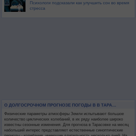
Психологи подсказали как улучшить сон во время
стресса
О ДОЛГОСРОЧНОМ ПРОГНОЗЕ ПОГОДЫ В В ТАРАСОВКЕ НА МЕСЯЦ
Физические параметры атмосферы Земли испытывают большое
количество циклических колебаний, в их ряду наиболее широко
известны сезонные изменения. Для прогноза в Тарасовке на месяц
набольший интерес представляют естественные синоптические
периоды - колебания, имеющие длительность несколько дней. На