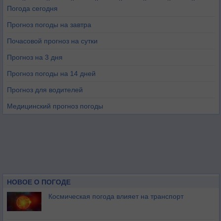
Погода сегодня
Error in
Прогноз погоды на завтра
Error in
Error in
Error in
Error in
Error in
Error in
Err
Почасовой прогноз на сутки
month
month
month
month
month
month
month
mo
Прогноз на 3 дня
Прогноз погоды на 14 дней
data:
data:
data:
data:
data:
data:
data:
da
Прогноз для водителей
Медицинский прогноз погоды
MNSD0
MNSD1
MNSD2
MNSD3
MNSD4
MNSD5
MNSD6
MN
Error in
Error in
Error in
Error in
Error in
Error in
Error in
Error in
Error
month
month
month
month
month
month
month
month
mon
data:
data:
data:
data:
data:
data:
data:
data:
dat
НОВОЕ О ПОГОДЕ
Космическая погода влияет на транспорт
MNSN0
MNSN1
MNSN2
MNSN3
MNSN4
MNSN5
MNSN6
MNSN7
MNS