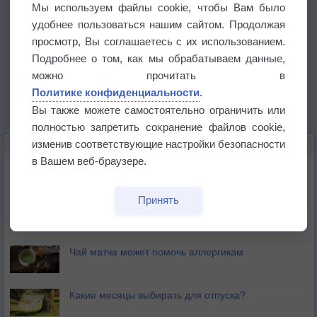
Мы используем файлы cookie, чтобы Вам было
удобнее пользоваться нашим сайтом. Продолжая
просмотр, Вы соглашаетесь с их использованием.
Подробнее о том, как мы обрабатываем данные,
можно прочитать в
Политике конфиденциальности
.
Вы также можете самостоятельно ограничить или
полностью запретить сохранение файлов cookie,
изменив соответствующие настройки безопасности
ЭТО ИНТЕРЕСНО
в Вашем веб-браузере.
Почему северный загар цветом отличается от
южного?
Принять
Букет сирени вреден для здоровья
Чай матча может помочь аллергикам
Какие месяцы выбирать для отпуска?