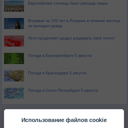
Европейские столицы бьют рекорды жары
Впервые за 155 лет в Лондоне в течение месяца
не выпадал дождь
Лето продолжит щедро раздавать своё тепло!
Погода в Екатеринбурге 5 августа
Погода в Краснодаре 5 августа
Погода в Санкт-Петербурге 5 августа
Использование файлов cookie