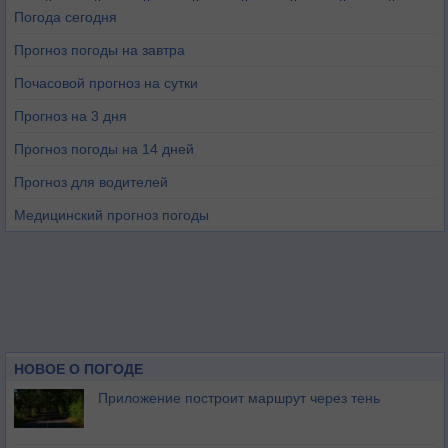
Погода сегодня
Error in
Прогноз погоды на завтра
Error in
Error in
Error in
Error in
Error in
Error in
Err
Почасовой прогноз на сутки
month
month
month
month
month
month
month
mo
Прогноз на 3 дня
Прогноз погоды на 14 дней
data:
data:
data:
data:
data:
data:
data:
da
Прогноз для водителей
Медицинский прогноз погоды
MNSD0
MNSD1
MNSD2
MNSD3
MNSD4
MNSD5
MNSD6
MN
Error in
Error in
Error in
Error in
Error in
Error in
Error in
Error in
Error
month
month
month
month
month
month
month
month
mon
data:
data:
data:
data:
data:
data:
data:
data:
dat
НОВОЕ О ПОГОДЕ
Приложение построит маршрут через тень
MNSN0
MNSN1
MNSN2
MNSN3
MNSN4
MNSN5
MNSN6
MNSN7
MNS