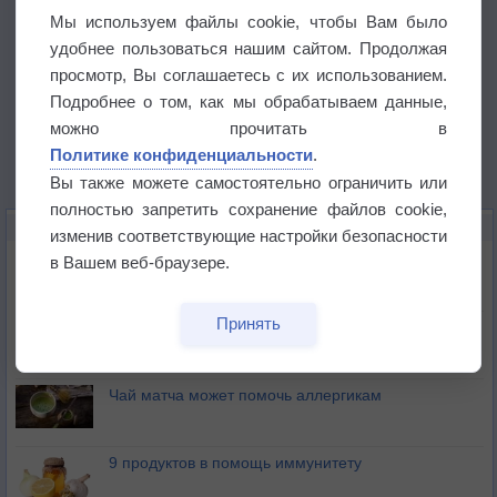
Мы используем файлы cookie, чтобы Вам было
удобнее пользоваться нашим сайтом. Продолжая
просмотр, Вы соглашаетесь с их использованием.
Подробнее о том, как мы обрабатываем данные,
можно прочитать в
Политике конфиденциальности
.
Вы также можете самостоятельно ограничить или
полностью запретить сохранение файлов cookie,
ЭТО ИНТЕРЕСНО
изменив соответствующие настройки безопасности
Почему северный загар цветом отличается от
в Вашем веб-браузере.
южного?
Принять
Букет сирени вреден для здоровья
Чай матча может помочь аллергикам
9 продуктов в помощь иммунитету