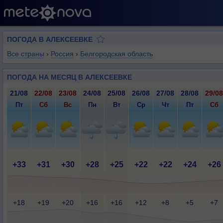
ПОГОДА В АЛЕКСЕЕВКЕ
Все страны
›
Россия
›
Белгородская область
ПОГОДА НА МЕСЯЦ В АЛЕКСЕЕВКЕ
21/08
22/08
23/08
24/08
25/08
26/08
27/08
28/08
29/08
Пт
Сб
Вс
Пн
Вт
Ср
Чт
Пт
Сб
+33
+31
+30
+28
+25
+22
+22
+24
+26
+18
+19
+20
+16
+16
+12
+8
+5
+7