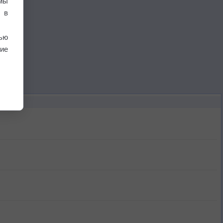
мы
 в
ью
ие