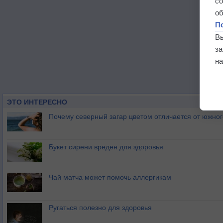
с
о
П
В
з
на
ЭТО ИНТЕРЕСНО
Почему северный загар цветом отличается от южно
Букет сирени вреден для здоровья
Чай матча может помочь аллергикам
Ругаться полезно для здоровья