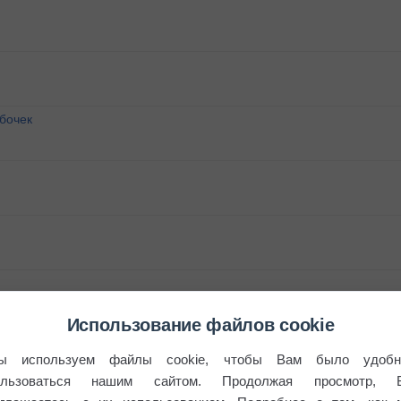
бочек
Использование файлов cookie
ы используем файлы cookie, чтобы Вам было удобн
ользоваться нашим сайтом. Продолжая просмотр, 