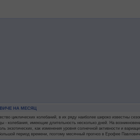
ВИЧЕ НА МЕСЯЦ
тво циклических колебаний, в их ряду наиболее широко известны сезо
ы - колебания, имеющие длительность несколько дней. На возникновен
оль экзотических, как изменения уровня солнечной активности и вариа
большой период времени, поэтому месячный прогноз в Ерофее Павловиче