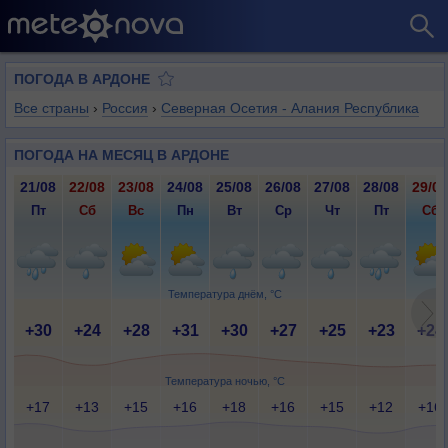
ПОГОДА В АРДОНЕ
Все страны
›
Россия
›
Северная Осетия - Алания Республика
ПОГОДА НА МЕСЯЦ В АРДОНЕ
21/08
22/08
23/08
24/08
25/08
26/08
27/08
28/08
29/08
Пт
Сб
Вс
Пн
Вт
Ср
Чт
Пт
Сб
Температура днём, °C
+30
+24
+28
+31
+30
+27
+25
+23
+24
Температура ночью, °C
+17
+13
+15
+16
+18
+16
+15
+12
+16