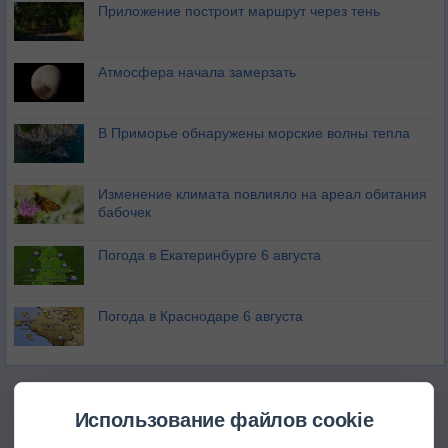
Приложение построит маршрут через тень
Атмосфера начала замерзать
В Приморье обнаружены морские волны тепла
Изменение климата повлияло на ареал обитания
бабочек
Погода в Екатеринбурге 6 августа
Погода в Краснодаре 6 августа
Использование файлов cookie