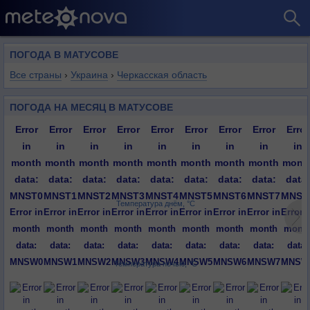
ПОГОДА В МАТУСОВЕ
Все страны
›
Украина
›
Черкасская область
ПОГОДА НА МЕСЯЦ В МАТУСОВЕ
Error
Error
Error
Error
Error
Error
Error
Error
Error
in
in
in
in
in
in
in
in
in
month
month
month
month
month
month
month
month
mont
data:
data:
data:
data:
data:
data:
data:
data:
data:
MNST0
MNST1
MNST2
MNST3
MNST4
MNST5
MNST6
MNST7
MNST
Температура днём, °C
Error in
Error in
Error in
Error in
Error in
Error in
Error in
Error in
Error i
month
month
month
month
month
month
month
month
mont
data:
data:
data:
data:
data:
data:
data:
data:
data:
MNSW0
MNSW1
MNSW2
MNSW3
MNSW4
MNSW5
MNSW6
MNSW7
MNSW
Температура ночью, °C