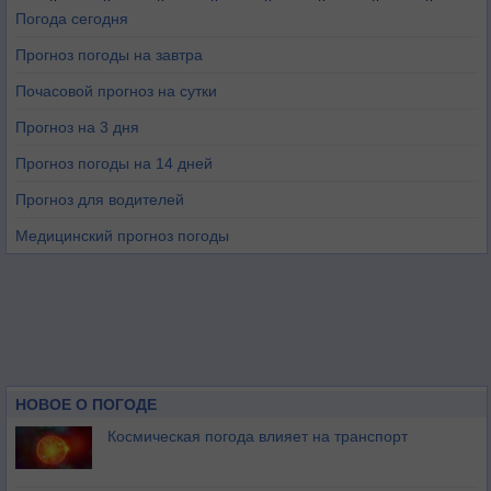
Погода сегодня
Error in
Прогноз погоды на завтра
Error in
Error in
Error in
Error in
Error in
Error in
Err
Почасовой прогноз на сутки
month
month
month
month
month
month
month
mo
Прогноз на 3 дня
Прогноз погоды на 14 дней
data:
data:
data:
data:
data:
data:
data:
da
Прогноз для водителей
Медицинский прогноз погоды
MNSD0
MNSD1
MNSD2
MNSD3
MNSD4
MNSD5
MNSD6
MN
Error in
Error in
Error in
Error in
Error in
Error in
Error in
Error in
Error
month
month
month
month
month
month
month
month
mon
data:
data:
data:
data:
data:
data:
data:
data:
dat
НОВОЕ О ПОГОДЕ
Космическая погода влияет на транспорт
MNSN0
MNSN1
MNSN2
MNSN3
MNSN4
MNSN5
MNSN6
MNSN7
MNS