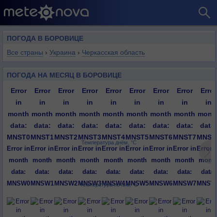
ПОГОДА В БОРОВИЦЕ
Все страны
›
Украина
›
Черкасская область
ПОГОДА НА МЕСЯЦ В БОРОВИЦЕ
Error
Error
Error
Error
Error
Error
Error
Error
Error
in
in
in
in
in
in
in
in
in
month
month
month
month
month
month
month
month
mont
data:
data:
data:
data:
data:
data:
data:
data:
data:
MNST0
MNST1
MNST2
MNST3
MNST4
MNST5
MNST6
MNST7
MNST
Температура днём, °C
Error in
Error in
Error in
Error in
Error in
Error in
Error in
Error in
Error i
month
month
month
month
month
month
month
month
mont
data:
data:
data:
data:
data:
data:
data:
data:
data:
MNSW0
MNSW1
MNSW2
MNSW3
MNSW4
MNSW5
MNSW6
MNSW7
MNSW
Температура ночью, °C