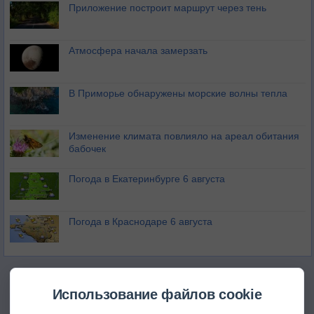
Приложение построит маршрут через тень
Атмосфера начала замерзать
В Приморье обнаружены морские волны тепла
Изменение климата повлияло на ареал обитания
бабочек
Погода в Екатеринбурге 6 августа
Погода в Краснодаре 6 августа
Использование файлов cookie