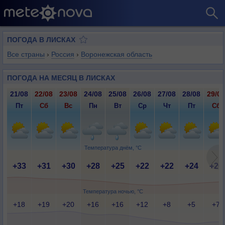
ПОГОДА В ЛИСКАХ
Все страны
›
Россия
›
Воронежская область
ПОГОДА НА МЕСЯЦ В ЛИСКАХ
21/08
22/08
23/08
24/08
25/08
26/08
27/08
28/08
29/08
Пт
Сб
Вс
Пн
Вт
Ср
Чт
Пт
Сб
Температура днём, °C
+33
+31
+30
+28
+25
+22
+22
+24
+26
Температура ночью, °C
+18
+19
+20
+16
+16
+12
+8
+5
+7