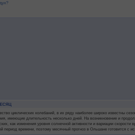
дух?
МЕСЯЦ
тво циклических колебаний, в их ряду наиболее широко известны сезо
ния, имеющие длительность несколько дней. На возникновение и продол
ских, как изменения уровня солнечной активности и вариации скорости
й период времени, поэтому месячный прогноз в Ольшане готовится с ис