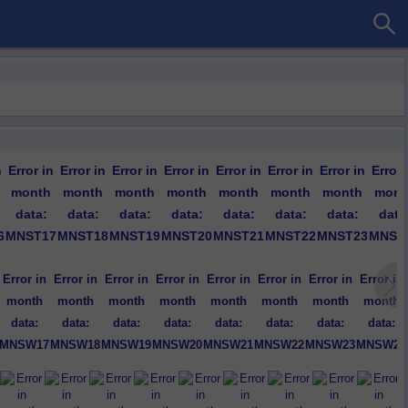
n
Error in
Error in
Error in
Error in
Error in
Error in
Error in
Error 
month
month
month
month
month
month
month
mont
data:
data:
data:
data:
data:
data:
data:
data
6
MNST17
MNST18
MNST19
MNST20
MNST21
MNST22
MNST23
MNST
Error in
Error in
Error in
Error in
Error in
Error in
Error in
Error in
month
month
month
month
month
month
month
month
data:
data:
data:
data:
data:
data:
data:
data:
MNSW17
MNSW18
MNSW19
MNSW20
MNSW21
MNSW22
MNSW23
MNSW24