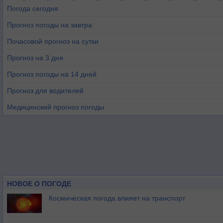
Погода сегодня
Error in
Прогноз погоды на завтра
Error in
Error in
Error in
Error in
Error in
Error in
Err
Почасовой прогноз на сутки
month
month
month
month
month
month
month
mo
Прогноз на 3 дня
Прогноз погоды на 14 дней
data:
data:
data:
data:
data:
data:
data:
da
Прогноз для водителей
Медицинский прогноз погоды
MNSD0
MNSD1
MNSD2
MNSD3
MNSD4
MNSD5
MNSD6
MN
Error in
Error in
Error in
Error in
Error in
Error in
Error in
Error in
Error
month
month
month
month
month
month
month
month
mon
data:
data:
data:
data:
data:
data:
data:
data:
dat
НОВОЕ О ПОГОДЕ
Космическая погода влияет на транспорт
MNSN0
MNSN1
MNSN2
MNSN3
MNSN4
MNSN5
MNSN6
MNSN7
MNS