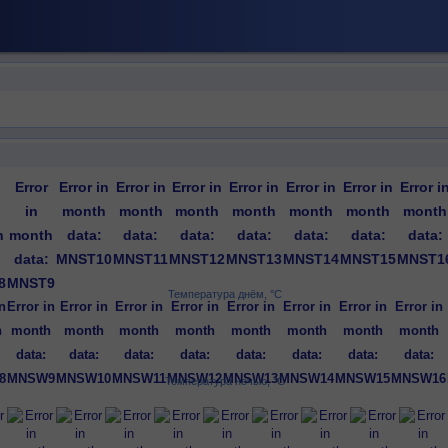
Error
Error in
Error in
Error in
Error in
Error in
Error in
Error i
in
month
month
month
month
month
month
month
h
month
data:
data:
data:
data:
data:
data:
data:
data:
MNST10
MNST11
MNST12
MNST13
MNST14
MNST15
MNST1
8
MNST9
Температура днём, °C
n
Error in
Error in
Error in
Error in
Error in
Error in
Error in
Error in
h
month
month
month
month
month
month
month
month
data:
data:
data:
data:
data:
data:
data:
data:
8
MNSW9
MNSW10
MNSW11
MNSW12
MNSW13
MNSW14
MNSW15
MNSW16
Температура ночью, °C