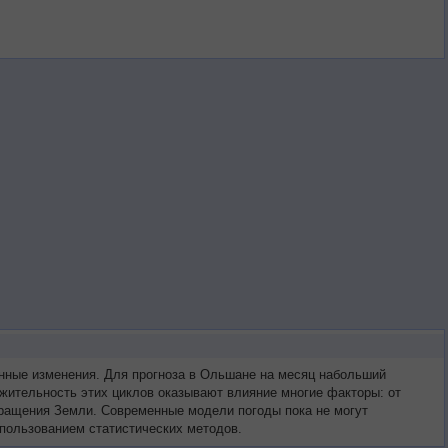
нные изменения. Для прогноза в Ольшане на месяц набольший
жительность этих циклов оказывают влияние многие факторы: от
 вращения Земли. Современные модели погоды пока не могут
пользованием статистических методов.