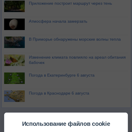
Приложение построит маршрут через тень
Атмосфера начала замерзать
В Приморье обнаружены морские волны тепла
Изменение климата повлияло на ареал обитания
бабочек
Погода в Екатеринбурге 6 августа
Погода в Краснодаре 6 августа
Использование файлов cookie