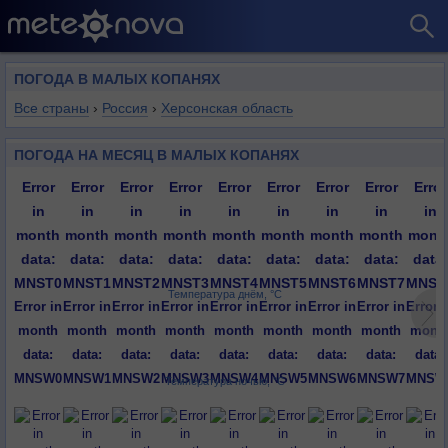
ПОГОДА В МАЛЫХ КОПАНЯХ
Все страны
›
Россия
›
Херсонская область
ПОГОДА НА МЕСЯЦ В МАЛЫХ КОПАНЯХ
Error
Error
Error
Error
Error
Error
Error
Error
Error
in
in
in
in
in
in
in
in
in
month
month
month
month
month
month
month
month
mont
data:
data:
data:
data:
data:
data:
data:
data:
data:
MNST0
MNST1
MNST2
MNST3
MNST4
MNST5
MNST6
MNST7
MNST
Температура днём, °C
Error in
Error in
Error in
Error in
Error in
Error in
Error in
Error in
Error i
month
month
month
month
month
month
month
month
mont
data:
data:
data:
data:
data:
data:
data:
data:
data:
MNSW0
MNSW1
MNSW2
MNSW3
MNSW4
MNSW5
MNSW6
MNSW7
MNSW
Температура ночью, °C