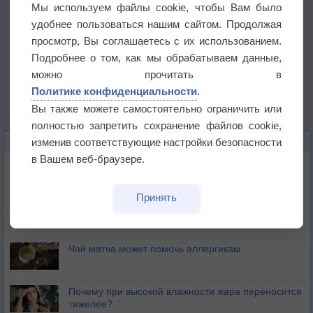
Мы используем файлы cookie, чтобы Вам было
удобнее пользоваться нашим сайтом. Продолжая
просмотр, Вы соглашаетесь с их использованием.
Подробнее о том, как мы обрабатываем данные,
можно прочитать в
Политике конфиденциальности
.
Вы также можете самостоятельно ограничить или
полностью запретить сохранение файлов cookie,
изменив соответствующие настройки безопасности
ЭТО ИНТЕРЕСНО
в Вашем веб-браузере.
Почему северный загар цветом отличается от
южного?
Принять
Букет сирени вреден для здоровья
Чай матча может помочь аллергикам
Почему при высокой влажности жара переносится
тяжелее?