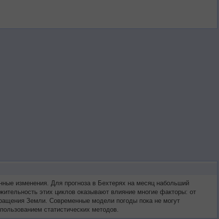
нные изменения. Для прогноза в Бехтерях на месяц набольший
жительность этих циклов оказывают влияние многие факторы: от
 вращения Земли. Современные модели погоды пока не могут
спользованием статистических методов.