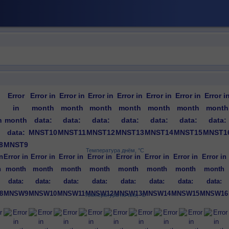
Error
Error in
Error in
Error in
Error in
Error in
Error in
Error i
in
month
month
month
month
month
month
month
h
month
data:
data:
data:
data:
data:
data:
data:
data:
MNST10
MNST11
MNST12
MNST13
MNST14
MNST15
MNST1
8
MNST9
Температура днём, °C
n
Error in
Error in
Error in
Error in
Error in
Error in
Error in
Error in
h
month
month
month
month
month
month
month
month
data:
data:
data:
data:
data:
data:
data:
data:
8
MNSW9
MNSW10
MNSW11
MNSW12
MNSW13
MNSW14
MNSW15
MNSW16
Температура ночью, °C