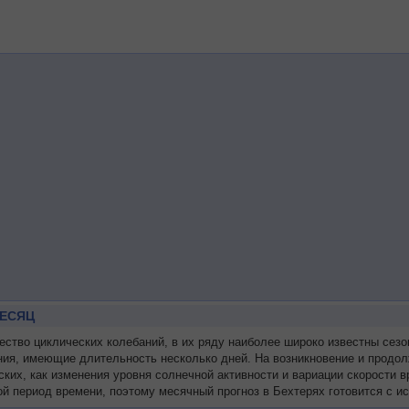
МЕСЯЦ
тво циклических колебаний, в их ряду наиболее широко известны сезо
ния, имеющие длительность несколько дней. На возникновение и продол
ских, как изменения уровня солнечной активности и вариации скорости
й период времени, поэтому месячный прогноз в Бехтерях готовится с и