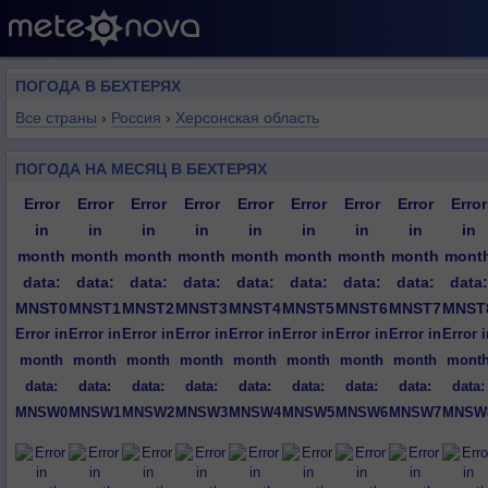
ПОГОДА В БЕХТЕРЯХ
Все страны
›
Россия
›
Херсонская область
ПОГОДА НА МЕСЯЦ В БЕХТЕРЯХ
Error
Error
Error
Error
Error
Error
Error
Error
Error
in
in
in
in
in
in
in
in
in
month
month
month
month
month
month
month
month
mont
data:
data:
data:
data:
data:
data:
data:
data:
data:
MNST0
MNST1
MNST2
MNST3
MNST4
MNST5
MNST6
MNST7
MNST
Error in
Error in
Error in
Error in
Error in
Error in
Error in
Error in
Error i
month
month
month
month
month
month
month
month
mont
data:
data:
data:
data:
data:
data:
data:
data:
data:
MNSW0
MNSW1
MNSW2
MNSW3
MNSW4
MNSW5
MNSW6
MNSW7
MNSW