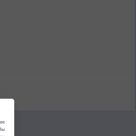
ее
Вы