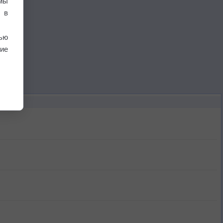
мы
 в
ью
ие