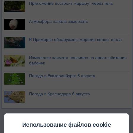
Приложение построит маршрут через тень
Атмосфера начала замерзать
В Приморье обнаружены морские волны тепла
Изменение климата повлияло на ареал обитания
бабочек
Погода в Екатеринбурге 6 августа
Погода в Краснодаре 6 августа
Использование файлов cookie