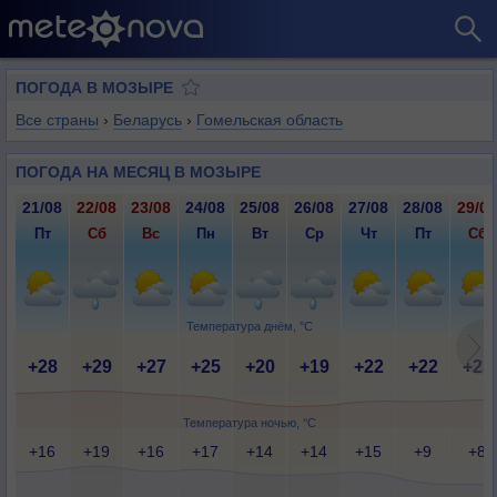
ПОГОДА В МОЗЫРЕ
Все страны
›
Беларусь
›
Гомельская область
ПОГОДА НА МЕСЯЦ В МОЗЫРЕ
21/08
22/08
23/08
24/08
25/08
26/08
27/08
28/08
29/08
Пт
Сб
Вс
Пн
Вт
Ср
Чт
Пт
Сб
Температура днём, °C
+28
+29
+27
+25
+20
+19
+22
+22
+23
Температура ночью, °C
+16
+19
+16
+17
+14
+14
+15
+9
+8