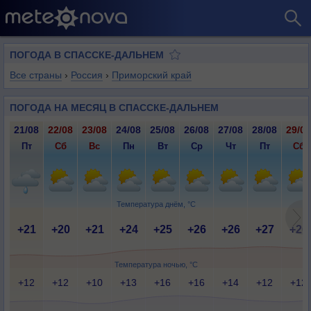
ПОГОДА В СПАССКЕ-ДАЛЬНЕМ
Все страны
›
Россия
›
Приморский край
ПОГОДА НА МЕСЯЦ В СПАССКЕ-ДАЛЬНЕМ
21/08
22/08
23/08
24/08
25/08
26/08
27/08
28/08
29/08
Пт
Сб
Вс
Пн
Вт
Ср
Чт
Пт
Сб
Температура днём, °C
+21
+20
+21
+24
+25
+26
+26
+27
+26
Температура ночью, °C
+12
+12
+10
+13
+16
+16
+14
+12
+12