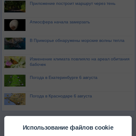
Приложение построит маршрут через тень
Атмосфера начала замерзать
В Приморье обнаружены морские волны тепла
Изменение климата повлияло на ареал обитания
бабочек
Погода в Екатеринбурге 6 августа
Погода в Краснодаре 6 августа
Использование файлов cookie