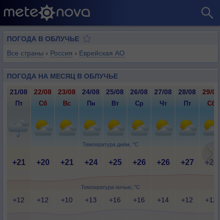
ПОГОДА В ОБЛУЧЬЕ
Все страны
›
Россия
›
Еврейская АО
ПОГОДА НА МЕСЯЦ В ОБЛУЧЬЕ
21/08
22/08
23/08
24/08
25/08
26/08
27/08
28/08
29/08
Пт
Сб
Вс
Пн
Вт
Ср
Чт
Пт
Сб
Температура днём, °C
+21
+20
+21
+24
+25
+26
+26
+27
+26
Температура ночью, °C
+12
+12
+10
+13
+16
+16
+14
+12
+12