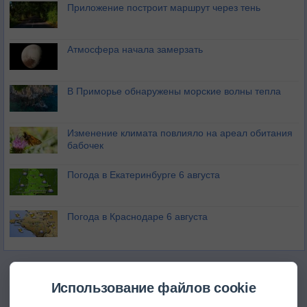
Приложение построит маршрут через тень
Атмосфера начала замерзать
В Приморье обнаружены морские волны тепла
Изменение климата повлияло на ареал обитания
бабочек
Погода в Екатеринбурге 6 августа
Погода в Краснодаре 6 августа
Использование файлов cookie