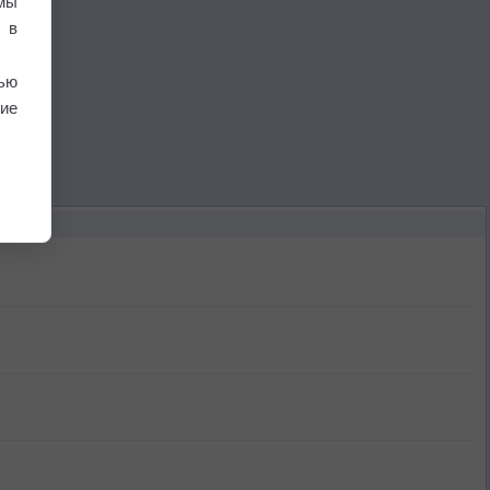
мы
 в
ью
ие