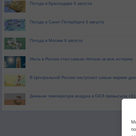
Погода в Краснодаре 6 августа
Погода в Санкт-Петербурге 6 августа
Погода в Москве 6 августа
Июль в России стал самым тёплым за всю историю
В Центральной России наступают самые жаркие дни 
Дневная температура воздуха в ОАЭ превысила +51
М
п