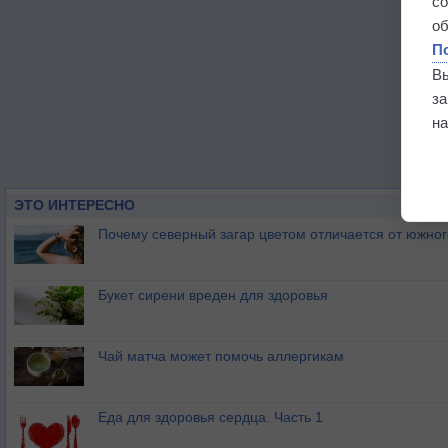
с
о
П
В
з
на
ЭТО ИНТЕРЕСНО
Почему северный загар цветом отличается от южно
Букет сирени вреден для здоровья
Чай матча может помочь аллергикам
Еда для здоровья сердца. Часть 1