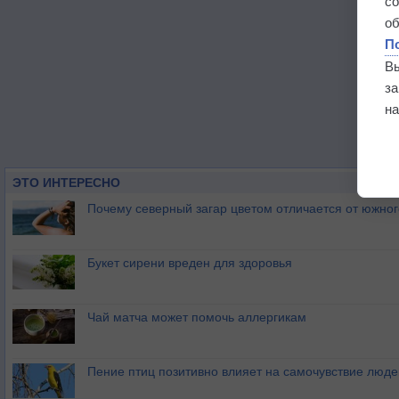
с
о
П
В
з
на
ЭТО ИНТЕРЕСНО
Почему северный загар цветом отличается от южно
Букет сирени вреден для здоровья
Чай матча может помочь аллергикам
Пение птиц позитивно влияет на самочувствие люде