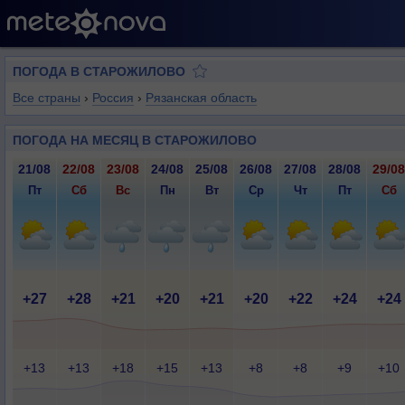
ПОГОДА В СТАРОЖИЛОВО
Все страны
›
Россия
›
Рязанская область
ПОГОДА НА МЕСЯЦ В СТАРОЖИЛОВО
21/08
22/08
23/08
24/08
25/08
26/08
27/08
28/08
29/08
Пт
Сб
Вс
Пн
Вт
Ср
Чт
Пт
Сб
+27
+28
+21
+20
+21
+20
+22
+24
+24
+13
+13
+18
+15
+13
+8
+8
+9
+10