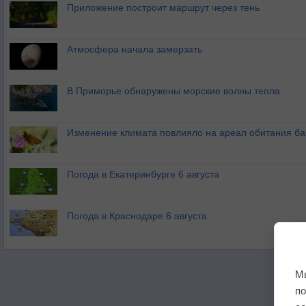
Приложение построит маршрут через тень
Атмосфера начала замерзать
В Приморье обнаружены морские волны тепла
Изменение климата повлияло на ареал обитания ба
Погода в Екатеринбурге 6 августа
Погода в Краснодаре 6 августа
М
п