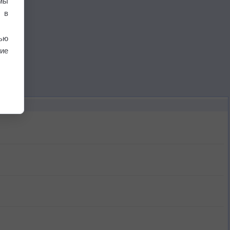
мы
 в
ью
ие