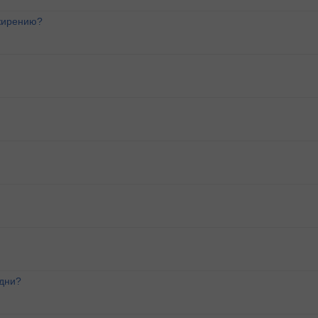
ожирению?
 дни?