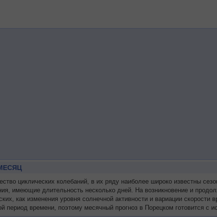
МЕСЯЦ
тво циклических колебаний, в их ряду наиболее широко известны сезо
ния, имеющие длительность несколько дней. На возникновение и продол
ских, как изменения уровня солнечной активности и вариации скорости
й период времени, поэтому месячный прогноз в Порецком готовится с и