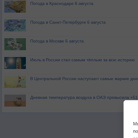
Погода в Краснодаре 6 августа
Погода в Санкт-Петербурге 6 августа
Погода в Москве 6 августа
Июль в России стал самым тёплым за всю историю
В Центральной России наступают самые жаркие дни 
Дневная температура воздуха в ОАЭ превысила +51
М
п