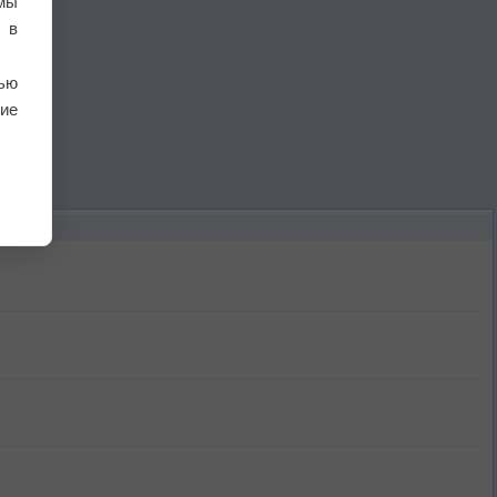
мы
 в
ью
ие