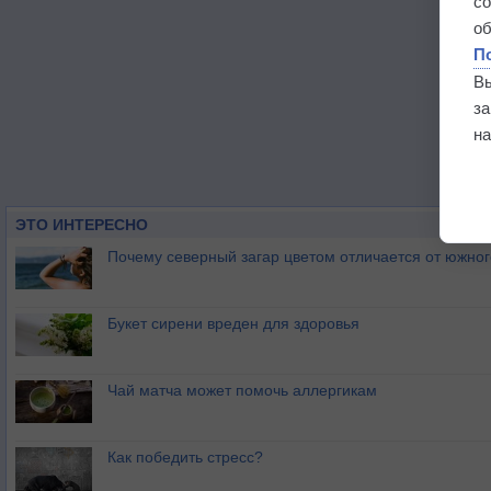
с
о
П
В
з
на
ЭТО ИНТЕРЕСНО
Почему северный загар цветом отличается от южно
Букет сирени вреден для здоровья
Чай матча может помочь аллергикам
Как победить стресс?