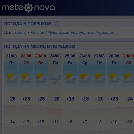
ПОГОДА В ПОРЕЦКОМ
Все страны
›
Россия
›
Чувашская Республика - Чувашия
ПОГОДА НА МЕСЯЦ В ПОРЕЦКОМ
21/08
22/08
23/08
24/08
25/08
26/08
27/08
28/08
29/08
Пт
Сб
Вс
Пн
Вт
Ср
Чт
Пт
Сб
+26
+28
+26
+20
+18
+18
+20
+23
+24
+14
+15
+15
+11
+8
+7
+6
+10
+12