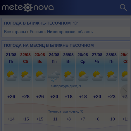
ПОГОДА В БЛИЖНЕ-ПЕСОЧНОМ
Все страны
›
Россия
›
Нижегородская область
ПОГОДА НА МЕСЯЦ В БЛИЖНЕ-ПЕСОЧНОМ
21/08
22/08
23/08
24/08
25/08
26/08
27/08
28/08
29/08
Пт
Сб
Вс
Пн
Вт
Ср
Чт
Пт
Сб
Температура днём, °C
+26
+28
+26
+20
+18
+18
+20
+23
+24
Температура ночью, °C
+14
+15
+15
+11
+8
+7
+6
+10
+12