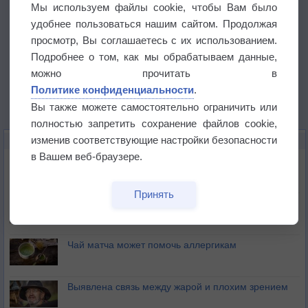
Мы используем файлы cookie, чтобы Вам было
удобнее пользоваться нашим сайтом. Продолжая
просмотр, Вы соглашаетесь с их использованием.
Подробнее о том, как мы обрабатываем данные,
можно прочитать в
Политике конфиденциальности
.
Вы также можете самостоятельно ограничить или
полностью запретить сохранение файлов cookie,
изменив соответствующие настройки безопасности
ЭТО ИНТЕРЕСНО
в Вашем веб-браузере.
Почему северный загар цветом отличается от
южного?
Принять
Букет сирени вреден для здоровья
Чай матча может помочь аллергикам
Выявлена связь между жарой и плохим зрением