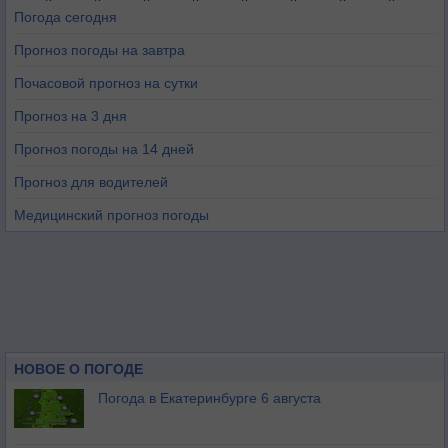
Погода сегодня
Error in
Прогноз погоды на завтра
Error in
Error in
Error in
Error in
Error in
Error in
Err
Почасовой прогноз на сутки
month
month
month
month
month
month
month
mo
Прогноз на 3 дня
Прогноз погоды на 14 дней
data:
data:
data:
data:
data:
data:
data:
da
Прогноз для водителей
Медицинский прогноз погоды
MNSD0
MNSD1
MNSD2
MNSD3
MNSD4
MNSD5
MNSD6
MN
Error in
Error in
Error in
Error in
Error in
Error in
Error in
Error in
Error
month
month
month
month
month
month
month
month
mon
data:
data:
data:
data:
data:
data:
data:
data:
dat
НОВОЕ О ПОГОДЕ
Погода в Екатеринбурге 6 августа
MNSN0
MNSN1
MNSN2
MNSN3
MNSN4
MNSN5
MNSN6
MNSN7
MNS