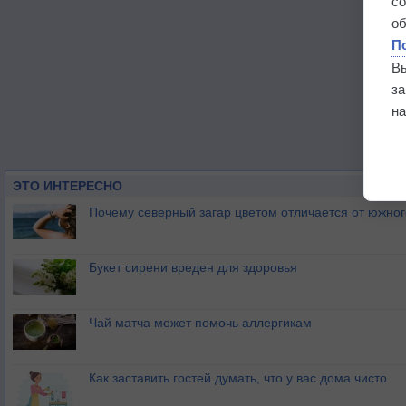
с
о
П
В
з
на
ЭТО ИНТЕРЕСНО
Почему северный загар цветом отличается от южно
Букет сирени вреден для здоровья
Чай матча может помочь аллергикам
Как заставить гостей думать, что у вас дома чисто