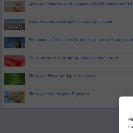
Дневная температура воздуха в ОАЭ превысила +51
Европейские столицы бьют рекорды жары
Впервые за 155 лет в Лондоне в течение месяца не
Лето продолжит щедро раздавать своё тепло!
Погода в Екатеринбурге 5 августа
Погода в Краснодаре 5 августа
М
п