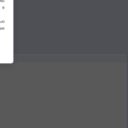
мы
 в
ью
ие