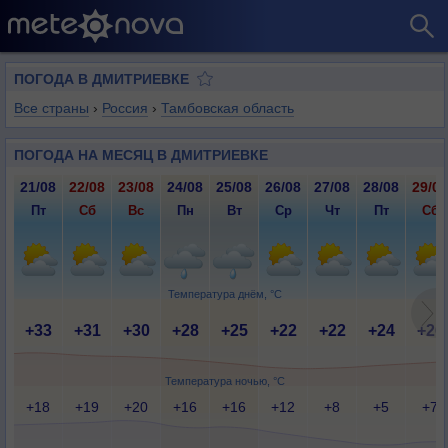
ПОГОДА В ДМИТРИЕВКЕ
Все страны
›
Россия
›
Тамбовская область
ПОГОДА НА МЕСЯЦ В ДМИТРИЕВКЕ
21/08
22/08
23/08
24/08
25/08
26/08
27/08
28/08
29/08
Пт
Сб
Вс
Пн
Вт
Ср
Чт
Пт
Сб
Температура днём, °C
+33
+31
+30
+28
+25
+22
+22
+24
+26
Температура ночью, °C
+18
+19
+20
+16
+16
+12
+8
+5
+7