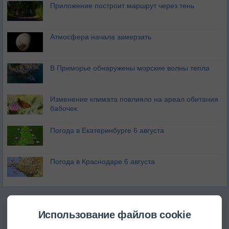
Приложение построит маршрут через тень
Атмосфера начала замерзать
В Приморье обнаружены морские волны тепла
Изменение климата повлияло на ареал обитания
бабочек
Погода в Екатеринбурге 6 августа
Погода в Краснодаре 6 августа
Использование файлов cookie