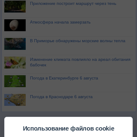
Приложение построит маршрут через тень
Атмосфера начала замерзать
В Приморье обнаружены морские волны тепла
Изменение климата повлияло на ареал обитания
бабочек
Погода в Екатеринбурге 6 августа
Погода в Краснодаре 6 августа
Использование файлов cookie