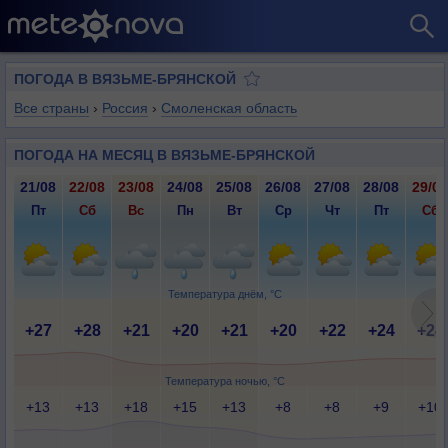
ПОГОДА В ВЯЗЬМЕ-БРЯНСКОЙ
Все страны
›
Россия
›
Смоленская область
ПОГОДА НА МЕСЯЦ В ВЯЗЬМЕ-БРЯНСКОЙ
21/08
22/08
23/08
24/08
25/08
26/08
27/08
28/08
29/08
Пт
Сб
Вс
Пн
Вт
Ср
Чт
Пт
Сб
Температура днём, °C
+27
+28
+21
+20
+21
+20
+22
+24
+24
Температура ночью, °C
+13
+13
+18
+15
+13
+8
+8
+9
+10