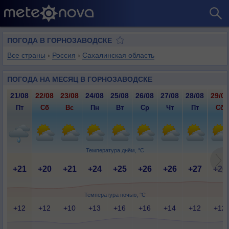
ПОГОДА В ГОРНОЗАВОДСКЕ
Все страны
›
Россия
›
Сахалинская область
ПОГОДА НА МЕСЯЦ В ГОРНОЗАВОДСКЕ
21/08
22/08
23/08
24/08
25/08
26/08
27/08
28/08
29/08
Пт
Сб
Вс
Пн
Вт
Ср
Чт
Пт
Сб
Температура днём, °C
+21
+20
+21
+24
+25
+26
+26
+27
+26
Температура ночью, °C
+12
+12
+10
+13
+16
+16
+14
+12
+12