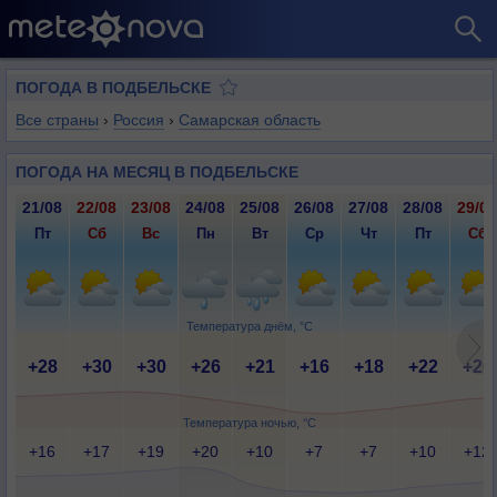
ПОГОДА В ПОДБЕЛЬСКЕ
Все страны
›
Россия
›
Самарская область
ПОГОДА НА МЕСЯЦ В ПОДБЕЛЬСКЕ
21/08
22/08
23/08
24/08
25/08
26/08
27/08
28/08
29/08
Пт
Сб
Вс
Пн
Вт
Ср
Чт
Пт
Сб
Температура днём, °C
+28
+30
+30
+26
+21
+16
+18
+22
+26
Температура ночью, °C
+16
+17
+19
+20
+10
+7
+7
+10
+12