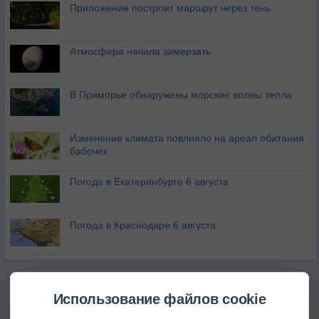
Приложение построит маршрут через тень
Атмосфера начала замерзать
В Приморье обнаружены морские волны тепла
Изменение климата повлияло на ареал обитания
бабочек
Погода в Екатеринбурге 6 августа
Погода в Краснодаре 6 августа
Использование файлов cookie