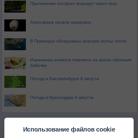
Приложение построит маршрут через тень
Атмосфера начала замерзать
В Приморье обнаружены морские волны тепла
Изменение климата повлияло на ареал обитания
бабочек
Погода в Екатеринбурге 6 августа
Погода в Краснодаре 6 августа
Использование файлов cookie