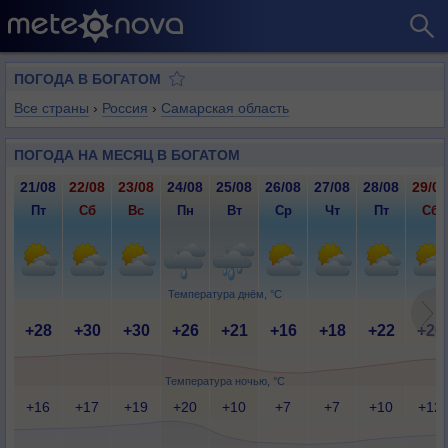
ПОГОДА В БОГАТОМ
Все страны
›
Россия
›
Самарская область
ПОГОДА НА МЕСЯЦ В БОГАТОМ
21/08
22/08
23/08
24/08
25/08
26/08
27/08
28/08
29/08
Пт
Сб
Вс
Пн
Вт
Ср
Чт
Пт
Сб
Температура днём, °C
+28
+30
+30
+26
+21
+16
+18
+22
+26
Температура ночью, °C
+16
+17
+19
+20
+10
+7
+7
+10
+12