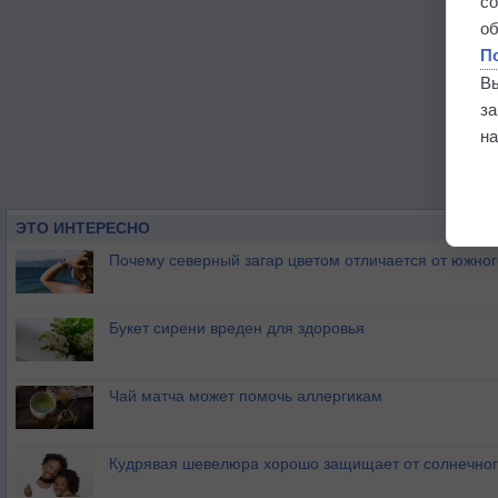
с
о
П
В
з
на
ЭТО ИНТЕРЕСНО
Почему северный загар цветом отличается от южно
Букет сирени вреден для здоровья
Чай матча может помочь аллергикам
Кудрявая шевелюра хорошо защищает от солнечног