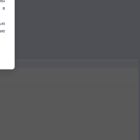
мы
 в
ью
ие