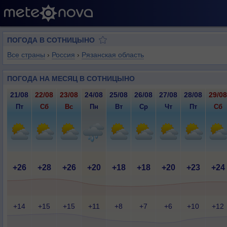
ПОГОДА В СОТНИЦЫНО
Все страны
›
Россия
›
Рязанская область
ПОГОДА НА МЕСЯЦ В СОТНИЦЫНО
21/08
22/08
23/08
24/08
25/08
26/08
27/08
28/08
29/08
Пт
Сб
Вс
Пн
Вт
Ср
Чт
Пт
Сб
+26
+28
+26
+20
+18
+18
+20
+23
+24
+14
+15
+15
+11
+8
+7
+6
+10
+12