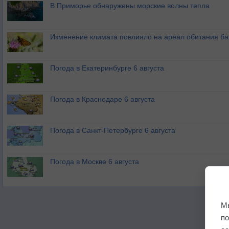
В Приморье обнаружены морские волны тепла
Изменение климата повлияло на ареал обитания ба
Погода в Екатеринбурге 6 августа
Погода в Краснодаре 6 августа
Погода в Санкт-Петербурге 6 августа
Погода в Москве 6 августа
М
п