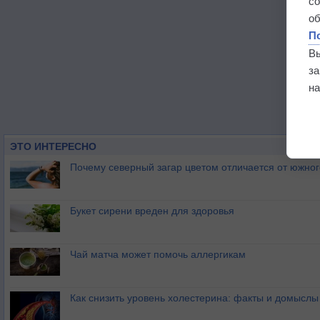
с
о
П
В
з
на
ЭТО ИНТЕРЕСНО
Почему северный загар цветом отличается от южно
Букет сирени вреден для здоровья
Чай матча может помочь аллергикам
Как снизить уровень холестерина: факты и домыслы