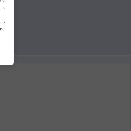
мы
 в
ью
ие