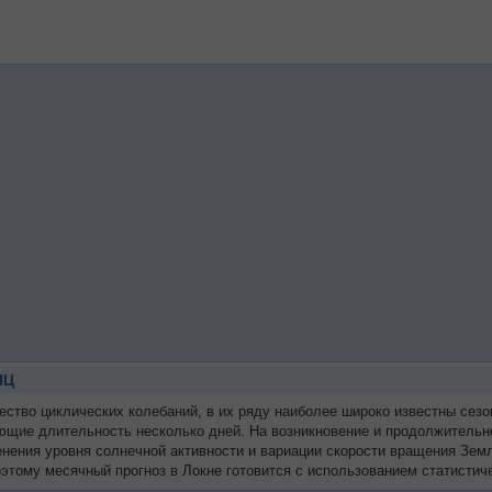
ЯЦ
во циклических колебаний, в их ряду наиболее широко известны сезон
ющие длительность несколько дней. На возникновение и продолжительн
менения уровня солнечной активности и вариации скорости вращения Зе
этому месячный прогноз в Локне готовится с использованием статистич