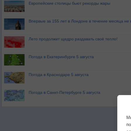
Европейские столицы бьют рекорды жары
Впервые за 155 лет в Лондоне в течение месяца не
Лето продолжит щедро раздавать своё тепло!
Погода в Екатеринбурге 5 августа
Погода в Краснодаре 5 августа
Погода в Санкт-Петербурге 5 августа
М
п