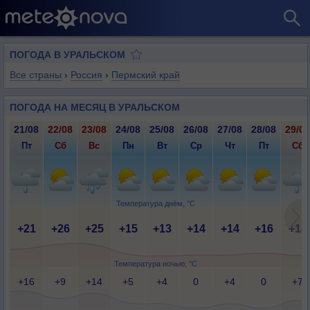
ПОГОДА В УРАЛЬСКОМ
Все страны
›
Россия
›
Пермский край
ПОГОДА НА МЕСЯЦ В УРАЛЬСКОМ
21/08
22/08
23/08
24/08
25/08
26/08
27/08
28/08
29/08
Пт
Сб
Вс
Пн
Вт
Ср
Чт
Пт
Сб
Температура днём, °C
+21
+26
+25
+15
+13
+14
+14
+16
+14
Температура ночью, °C
+16
+9
+14
+5
+4
0
+4
0
+7