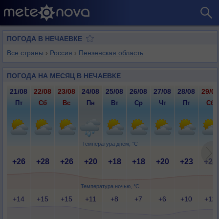
ПОГОДА В НЕЧАЕВКЕ
Все страны
›
Россия
›
Пензенская область
ПОГОДА НА МЕСЯЦ В НЕЧАЕВКЕ
21/08
22/08
23/08
24/08
25/08
26/08
27/08
28/08
29/08
Пт
Сб
Вс
Пн
Вт
Ср
Чт
Пт
Сб
Температура днём, °C
+26
+28
+26
+20
+18
+18
+20
+23
+24
Температура ночью, °C
+14
+15
+15
+11
+8
+7
+6
+10
+12