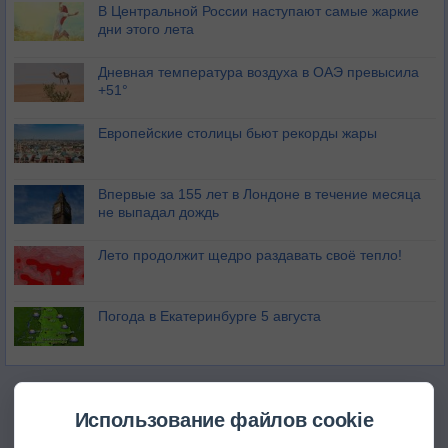
В Центральной России наступают самые жаркие
дни этого лета
Дневная температура воздуха в ОАЭ превысила
+51°
Европейские столицы бьют рекорды жары
Впервые за 155 лет в Лондоне в течение месяца
не выпадал дождь
Лето продолжит щедро раздавать своё тепло!
Погода в Екатеринбурге 5 августа
Использование файлов cookie