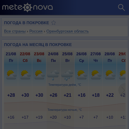
ПОГОДА В ПОКРОВКЕ
Все страны
›
Россия
›
Оренбургская область
ПОГОДА НА МЕСЯЦ В ПОКРОВКЕ
21/08
22/08
23/08
24/08
25/08
26/08
27/08
28/08
29/08
Пт
Сб
Вс
Пн
Вт
Ср
Чт
Пт
Сб
Температура днём, °C
+28
+30
+30
+26
+21
+16
+18
+22
+26
Температура ночью, °C
+16
+17
+19
+20
+10
+7
+7
+10
+12