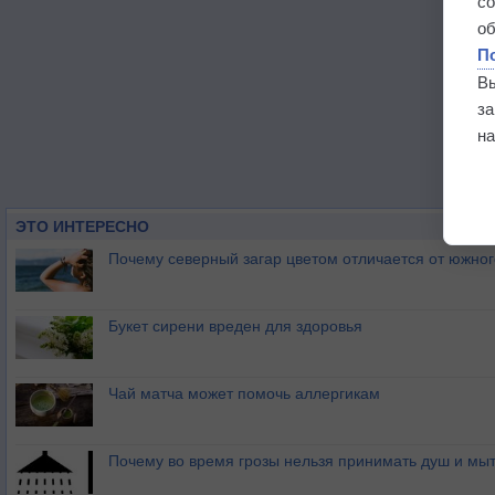
с
о
П
В
з
на
ЭТО ИНТЕРЕСНО
Почему северный загар цветом отличается от южно
Букет сирени вреден для здоровья
Чай матча может помочь аллергикам
Почему во время грозы нельзя принимать душ и мыт