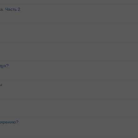
а. Часть 2
дух?
ы
ожирению?