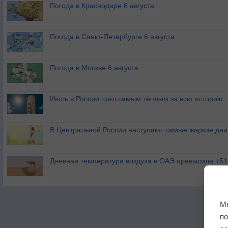
Погода в Краснодаре 6 августа
Погода в Санкт-Петербурге 6 августа
Погода в Москве 6 августа
Июль в России стал самым тёплым за всю историю
В Центральной России наступают самые жаркие дни 
Дневная температура воздуха в ОАЭ превысила +51
М
п