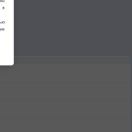
мы
 в
ью
ие