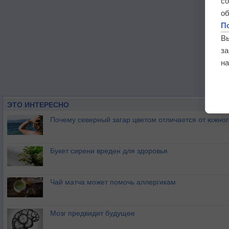
с
о
П
В
з
на
ЭТО ИНТЕРЕСНО
Почему северный загар цветом отличается от южно
Букет сирени вреден для здоровья
Чай матча может помочь аллергикам
Мозг предвидит будущее