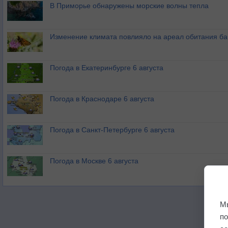
В Приморье обнаружены морские волны тепла
Изменение климата повлияло на ареал обитания ба
Погода в Екатеринбурге 6 августа
Погода в Краснодаре 6 августа
Погода в Санкт-Петербурге 6 августа
Погода в Москве 6 августа
М
п