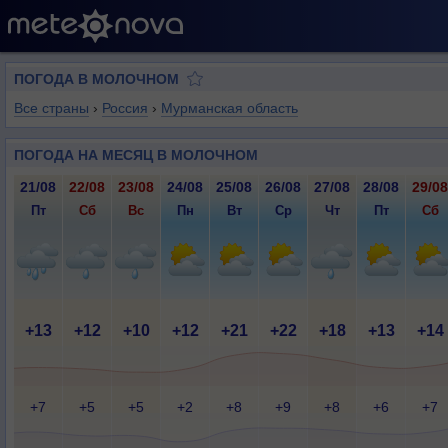
ПОГОДА В МОЛОЧНОМ
Все страны
›
Россия
›
Мурманская область
ПОГОДА НА МЕСЯЦ В МОЛОЧНОМ
21/08
22/08
23/08
24/08
25/08
26/08
27/08
28/08
29/08
Пт
Сб
Вс
Пн
Вт
Ср
Чт
Пт
Сб
+13
+12
+10
+12
+21
+22
+18
+13
+14
+7
+5
+5
+2
+8
+9
+8
+6
+7