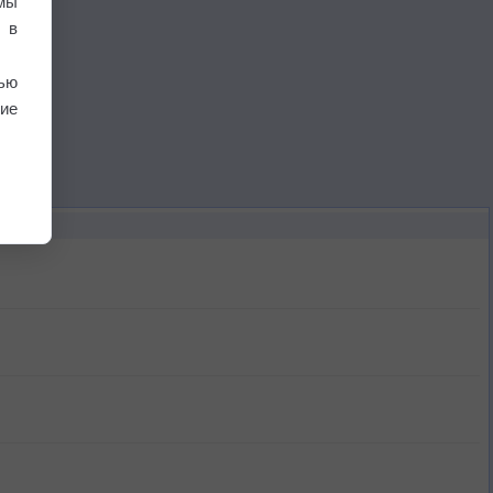
мы
 в
ью
ие