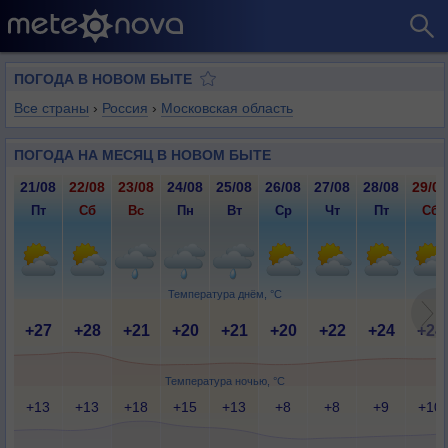
ПОГОДА В НОВОМ БЫТЕ
Все страны
›
Россия
›
Московская область
ПОГОДА НА МЕСЯЦ В НОВОМ БЫТЕ
21/08
22/08
23/08
24/08
25/08
26/08
27/08
28/08
29/08
Пт
Сб
Вс
Пн
Вт
Ср
Чт
Пт
Сб
Температура днём, °C
+27
+28
+21
+20
+21
+20
+22
+24
+24
Температура ночью, °C
+13
+13
+18
+15
+13
+8
+8
+9
+10