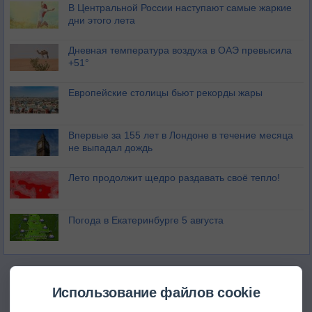
В Центральной России наступают самые жаркие
дни этого лета
Дневная температура воздуха в ОАЭ превысила
+51°
Европейские столицы бьют рекорды жары
Впервые за 155 лет в Лондоне в течение месяца
не выпадал дождь
Лето продолжит щедро раздавать своё тепло!
Погода в Екатеринбурге 5 августа
Использование файлов cookie