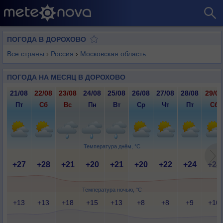
ПОГОДА В ДОРОХОВО
Все страны
›
Россия
›
Московская область
ПОГОДА НА МЕСЯЦ В ДОРОХОВО
21/08
22/08
23/08
24/08
25/08
26/08
27/08
28/08
29/08
Пт
Сб
Вс
Пн
Вт
Ср
Чт
Пт
Сб
Температура днём, °C
+27
+28
+21
+20
+21
+20
+22
+24
+24
Температура ночью, °C
+13
+13
+18
+15
+13
+8
+8
+9
+10