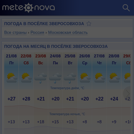
ПОГОДА В ПОСЁЛКЕ ЗВЕРОСОВХОЗА
Все страны
›
Россия
›
Московская область
ПОГОДА НА МЕСЯЦ В ПОСЁЛКЕ ЗВЕРОСОВХОЗА
21/08
22/08
23/08
24/08
25/08
26/08
27/08
28/08
29/08
Пт
Сб
Вс
Пн
Вт
Ср
Чт
Пт
Сб
Температура днём, °C
+27
+28
+21
+20
+21
+20
+22
+24
+24
Температура ночью, °C
+13
+13
+18
+15
+13
+8
+8
+9
+10