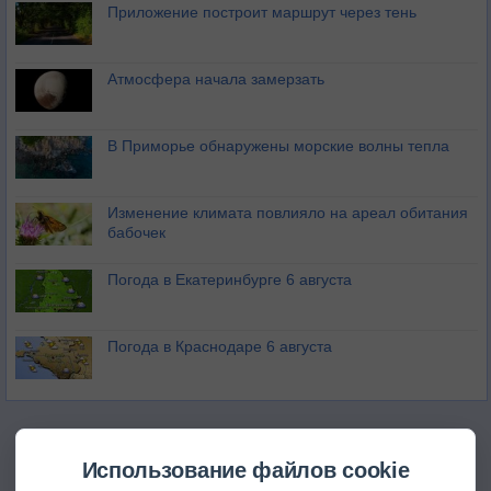
Приложение построит маршрут через тень
Атмосфера начала замерзать
В Приморье обнаружены морские волны тепла
Изменение климата повлияло на ареал обитания
бабочек
Погода в Екатеринбурге 6 августа
Погода в Краснодаре 6 августа
Использование файлов cookie