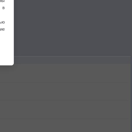
мы
 в
ью
ие