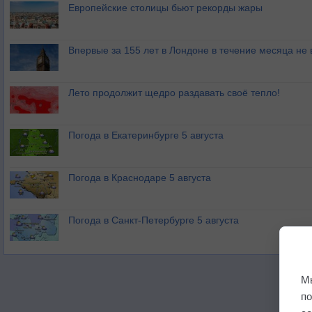
Европейские столицы бьют рекорды жары
Впервые за 155 лет в Лондоне в течение месяца не
Лето продолжит щедро раздавать своё тепло!
Погода в Екатеринбурге 5 августа
Погода в Краснодаре 5 августа
Погода в Санкт-Петербурге 5 августа
М
п