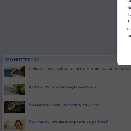
с
о
П
В
з
на
ЭТО ИНТЕРЕСНО
Почему северный загар цветом отличается от южно
Букет сирени вреден для здоровья
Чай матча может помочь аллергикам
Как понять, что вы выгораете на работе?