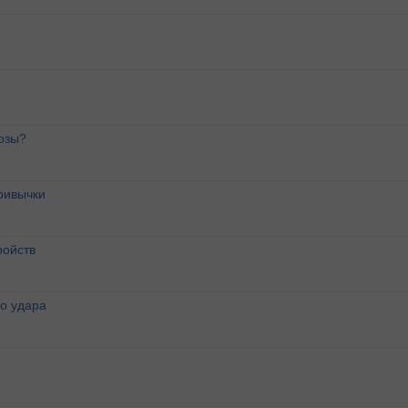
озы?
ривычки
ройств
о удара