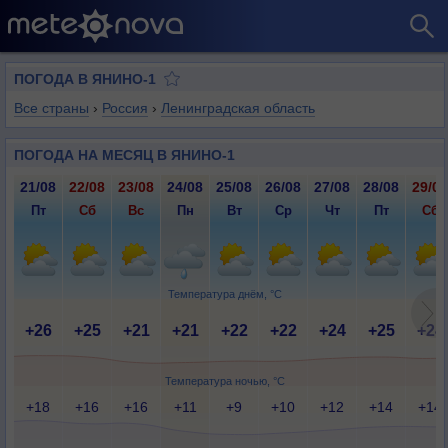
ПОГОДА В ЯНИНО-1
Все страны
›
Россия
›
Ленинградская область
ПОГОДА НА МЕСЯЦ В ЯНИНО-1
21/08
22/08
23/08
24/08
25/08
26/08
27/08
28/08
29/08
Пт
Сб
Вс
Пн
Вт
Ср
Чт
Пт
Сб
Температура днём, °C
+26
+25
+21
+21
+22
+22
+24
+25
+24
Температура ночью, °C
+18
+16
+16
+11
+9
+10
+12
+14
+14