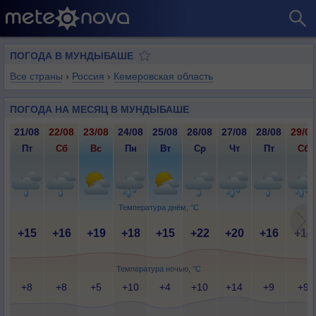
ПОГОДА В МУНДЫБАШЕ
Все страны
›
Россия
›
Кемеровская область
ПОГОДА НА МЕСЯЦ В МУНДЫБАШЕ
21/08
22/08
23/08
24/08
25/08
26/08
27/08
28/08
29/08
Пт
Сб
Вс
Пн
Вт
Ср
Чт
Пт
Сб
Температура днём, °C
+15
+16
+19
+18
+15
+22
+20
+16
+14
Температура ночью, °C
+8
+8
+5
+10
+4
+10
+14
+9
+9