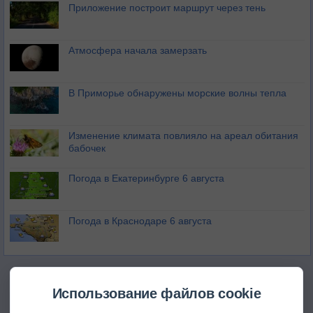
Приложение построит маршрут через тень
Атмосфера начала замерзать
В Приморье обнаружены морские волны тепла
Изменение климата повлияло на ареал обитания
бабочек
Погода в Екатеринбурге 6 августа
Погода в Краснодаре 6 августа
Использование файлов cookie