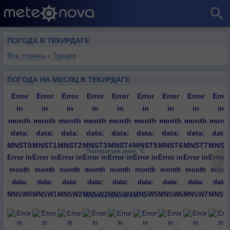
ПОГОДА В ТЕКИРДАГЕ
Все страны
›
Турция
ПОГОДА НА МЕСЯЦ В ТЕКИРДАГЕ
Error
Error
Error
Error
Error
Error
Error
Error
Error
in
in
in
in
in
in
in
in
in
month
month
month
month
month
month
month
month
mont
data:
data:
data:
data:
data:
data:
data:
data:
data:
MNST0
MNST1
MNST2
MNST3
MNST4
MNST5
MNST6
MNST7
MNST
Температура днём, °C
Error in
Error in
Error in
Error in
Error in
Error in
Error in
Error in
Error i
month
month
month
month
month
month
month
month
mont
data:
data:
data:
data:
data:
data:
data:
data:
data:
MNSW0
MNSW1
MNSW2
MNSW3
MNSW4
MNSW5
MNSW6
MNSW7
MNSW
Температура ночью, °C