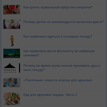
Как купить правильный арбуз без нитратов?
Почему детям не рекомендуется веганская диета?
Как правильно одеться в холодную погоду?
Как правильно вести фотоохоту за северным
сиянием?
Почему во время грозы нельзя принимать душ и
мыть посуду?
«Токсичные» новости опасны для здоровья
Еда для здоровья сердца. Часть 2