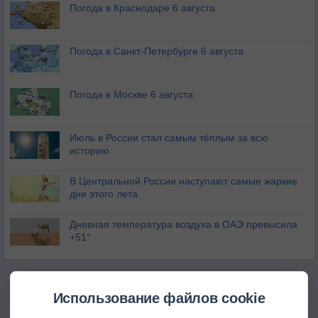
Погода в Краснодаре 6 августа
Погода в Санкт-Петербурге 6 августа
Погода в Москве 6 августа
Июль в России стал самым тёплым за всю
историю
В Центральной России наступают самые жаркие
дни этого лета
Дневная температура воздуха в ОАЭ превысила
+51°
Использование файлов cookie