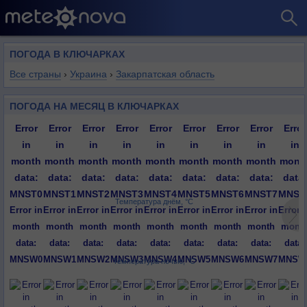
ПОГОДА В КЛЮЧАРКАХ
Все страны
›
Украина
›
Закарпатская область
ПОГОДА НА МЕСЯЦ В КЛЮЧАРКАХ
Error
Error
Error
Error
Error
Error
Error
Error
Error
in
in
in
in
in
in
in
in
in
month
month
month
month
month
month
month
month
mont
data:
data:
data:
data:
data:
data:
data:
data:
data:
MNST0
MNST1
MNST2
MNST3
MNST4
MNST5
MNST6
MNST7
MNST
Температура днём, °C
Error in
Error in
Error in
Error in
Error in
Error in
Error in
Error in
Error i
month
month
month
month
month
month
month
month
mont
data:
data:
data:
data:
data:
data:
data:
data:
data:
MNSW0
MNSW1
MNSW2
MNSW3
MNSW4
MNSW5
MNSW6
MNSW7
MNSW
Температура ночью, °C