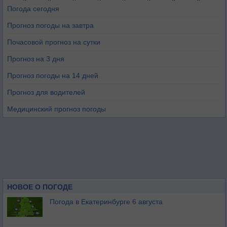
Погода сегодня
Error in
Прогноз погоды на завтра
Error in
Error in
Error in
Error in
Error in
Error in
Err
Почасовой прогноз на сутки
month
month
month
month
month
month
month
mo
Прогноз на 3 дня
Прогноз погоды на 14 дней
data:
data:
data:
data:
data:
data:
data:
da
Прогноз для водителей
Медицинский прогноз погоды
MNSD0
MNSD1
MNSD2
MNSD3
MNSD4
MNSD5
MNSD6
MN
Error in
Error in
Error in
Error in
Error in
Error in
Error in
Error in
Error
month
month
month
month
month
month
month
month
mon
data:
data:
data:
data:
data:
data:
data:
data:
dat
НОВОЕ О ПОГОДЕ
Погода в Екатеринбурге 6 августа
MNSN0
MNSN1
MNSN2
MNSN3
MNSN4
MNSN5
MNSN6
MNSN7
MNS