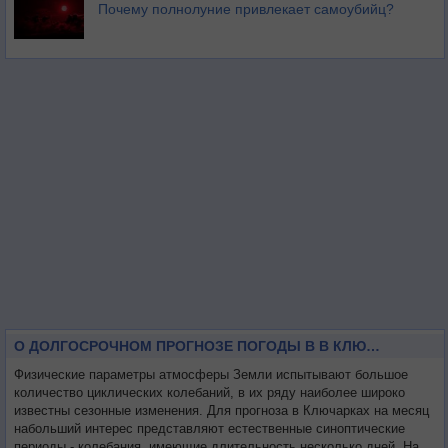
Почему полнолуние привлекает самоубийц?
О ДОЛГОСРОЧНОМ ПРОГНОЗЕ ПОГОДЫ В В КЛЮЧАРКАХ НА МЕСЯЦ
Физические параметры атмосферы Земли испытывают большое
количество циклических колебаний, в их ряду наиболее широко
известны сезонные изменения. Для прогноза в Ключарках на месяц
набольший интерес представляют естественные синоптические
периоды - колебания, имеющие длительность несколько дней. На